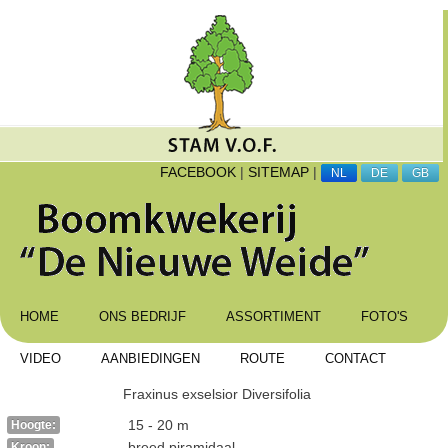
FACEBOOK
|
SITEMAP
|
NL
DE
GB
HOME
ONS BEDRIJF
ASSORTIMENT
FOTO'S
VIDEO
AANBIEDINGEN
ROUTE
CONTACT
Fraxinus exselsior Diversifolia
15 - 20 m
Hoogte:
breed piramidaal
Kroon: