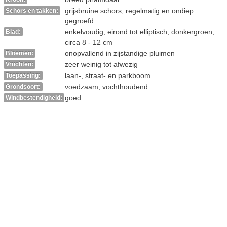
grijsbruine schors, regelmatig en ondiep
Schors en takken:
gegroefd
enkelvoudig, eirond tot elliptisch, donkergroen,
Blad:
circa 8 - 12 cm
onopvallend in zijstandige pluimen
Bloemen:
zeer weinig tot afwezig
Vruchten:
laan-, straat- en parkboom
Toepassing:
voedzaam, vochthoudend
Grondsoort:
goed
Windbestendigheid: