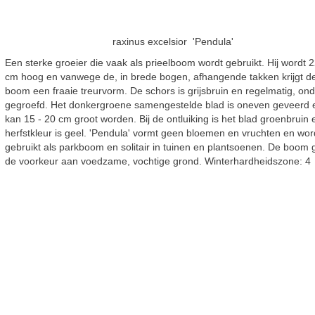
raxinus excelsior 'Pendula'
Een sterke groeier die vaak als prieelboom wordt gebruikt. Hij wordt 
cm hoog en vanwege de, in brede bogen, afhangende takken krijgt d
boom een fraaie treurvorm. De schors is grijsbruin en regelmatig, ond
gegroefd. Het donkergroene samengestelde blad is oneven geveerd 
kan 15 - 20 cm groot worden. Bij de ontluiking is het blad groenbruin 
herfstkleur is geel. 'Pendula' vormt geen bloemen en vruchten en wor
gebruikt als parkboom en solitair in tuinen en plantsoenen. De boom 
de voorkeur aan voedzame, vochtige grond. Winterhardheidszone: 4