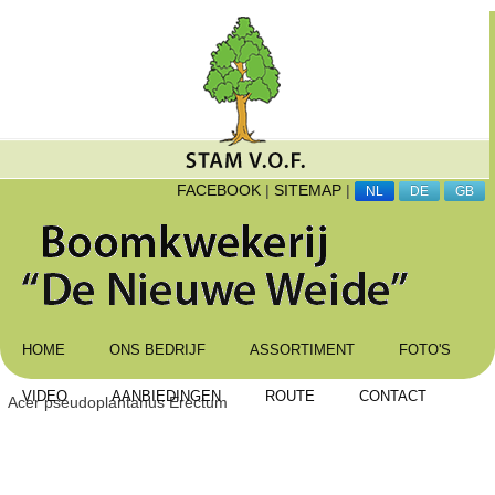
FACEBOOK
|
SITEMAP
|
NL
DE
GB
HOME
ONS BEDRIJF
ASSORTIMENT
FOTO'S
VIDEO
AANBIEDINGEN
ROUTE
CONTACT
Acer pseudoplantanus Erectum