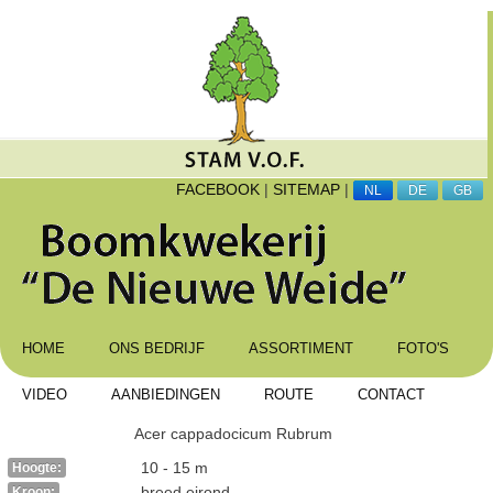
FACEBOOK
|
SITEMAP
|
NL
DE
GB
HOME
ONS BEDRIJF
ASSORTIMENT
FOTO'S
VIDEO
AANBIEDINGEN
ROUTE
CONTACT
Acer cappadocicum Rubrum
10 - 15 m
Hoogte:
breed eirond
Kroon: