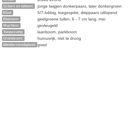
jonge twijgen donkerpaars, later donkergroen
Schors en takken:
5/7-lobbig, toegespitst, dieppaars uitlopend
Blad:
geelgroene tuilen, 6 - 7 cm lang, mei
Bloemen:
gevleugeld
Vruchten:
laanboom, parkboom
Toepassing:
humusrijk, niet te droog
Grondsoort:
goed
Windbestendigheid: